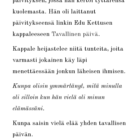
päivityksen, jossa hän kertoi tyttärensä
kuolemasta. Hän oli laittanut
päivitykseensä linkin Edu Kettusen
kappaleeseen
Tavallinen päivä
.
Kappale heijastelee niitä tunteita, joita
varmasti jokainen käy läpi
menettäessään jonkun läheisen ihmisen.
Kunpa olisin ymmärtänyt, mitä minulla
oli silloin kun hän vielä oli minun
elämässäni.
Kunpa saisin vielä elää yhden tavallisen
päivän.