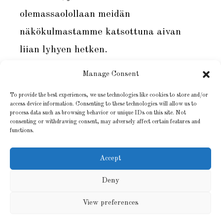
olemassaolollaan meidän
näkökulmastamme katsottuna aivan
liian lyhyen hetken.
Kuunnellaan Kettusen biisi. Annetaan
Manage Consent
kyynelten tulla. Kun ne tulevat, ne
To provide the best experiences, we use technologies like cookies to store and/or
access device information. Consenting to these technologies will allow us to
pyyhkivät acedian hetkeksi pois. Tilalle
process data such as browsing behavior or unique IDs on this site. Not
consenting or withdrawing consent, may adversely affect certain features and
nousee se, mistä Kathleen Morris
functions.
kirjassaan puhuu ja mitä englanniksi
Accept
kutsutaan sanalla
grace
. Sille ei ole
suomenkielistä vastinetta.
Deny
Minä kutsun sitä ihmeelliseksi valoksi.
View preferences