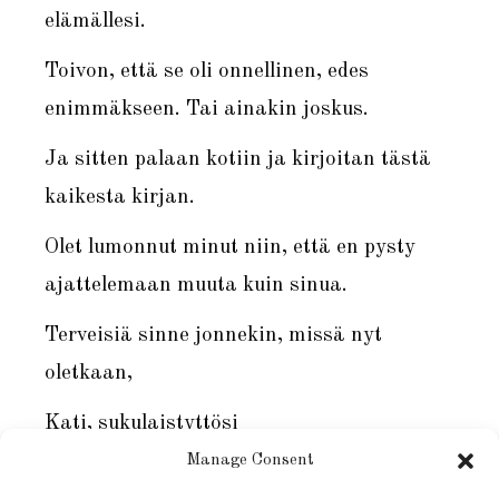
elämällesi.
Toivon, että se oli onnellinen, edes
enimmäkseen. Tai ainakin joskus.
Ja sitten palaan kotiin ja kirjoitan tästä
kaikesta kirjan.
Olet lumonnut minut niin, että en pysty
ajattelemaan muuta kuin sinua.
Terveisiä sinne jonnekin, missä nyt
oletkaan,
Kati, sukulaistyttösi
Manage Consent
P.S Tuo kuva, minkä tähän laitoin ei esitä