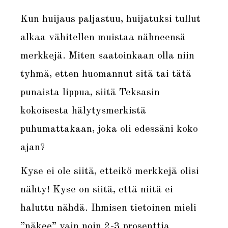
Kun huijaus paljastuu, huijatuksi tullut
alkaa vähitellen muistaa nähneensä
merkkejä. Miten saatoinkaan olla niin
tyhmä, etten huomannut sitä tai tätä
punaista lippua, siitä Teksasin
kokoisesta hälytysmerkistä
puhumattakaan, joka oli edessäni koko
ajan?
Kyse ei ole siitä, etteikö merkkejä olisi
nähty! Kyse on siitä, että niitä ei
haluttu nähdä. Ihmisen tietoinen mieli
”näkee” vain noin 2-3 prosenttia