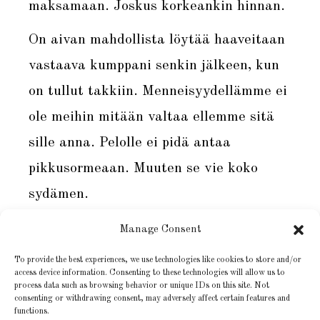
maksamaan. Joskus korkeankin hinnan.
On aivan mahdollista löytää haaveitaan
vastaava kumppani senkin jälkeen, kun
on tullut takkiin. Menneisyydellämme ei
ole meihin mitään valtaa ellemme sitä
sille anna. Pelolle ei pidä antaa
pikkusormeaan. Muuten se vie koko
sydämen.
Se, että matkan varrella saattaa
Manage Consent
törmätä suklaasydämeen aidon sijaan, ei
To provide the best experiences, we use technologies like cookies to store and/or
access device information. Consenting to these technologies will allow us to
suinkaan tarkoita, etteikö aitojakin
process data such as browsing behavior or unique IDs on this site. Not
consenting or withdrawing consent, may adversely affect certain features and
olisi. Se tarkoittaa vain, että on
functions.