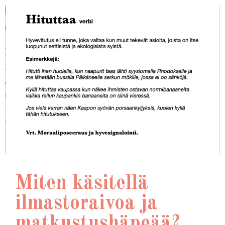
Miten käsitellä
ilmastoraivoa ja
matkustushäpeää?