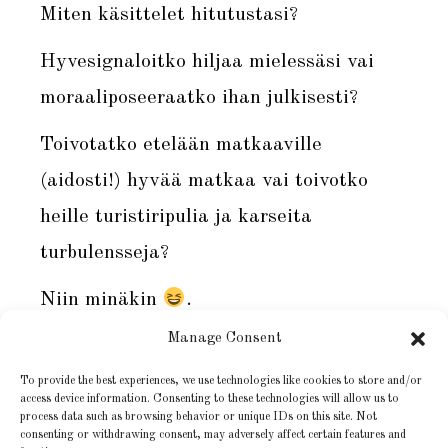
Miten käsittelet hitutustasi?
Hyvesignaloitko hiljaa mielessäsi vai
moraaliposeeraatko ihan julkisesti?
Toivotatko etelään matkaaville
(aidosti!) hyvää matkaa vai toivotko
heille turistiripulia ja karseita
turbulensseja?
Niin minäkin
.
Manage Consent
P.S. Minun hitulointiani monimutkaistaa
tieto, että olen itse aikoinani tullut
To provide the best experiences, we use technologies like cookies to store and/or
access device information. Consenting to these technologies will allow us to
matkustaneeksi maailman ympäri monta
process data such as browsing behavior or unique IDs on this site. Not
consenting or withdrawing consent, may adversely affect certain features and