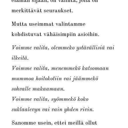
elämän sijaan, on valinta, jolla on
merkittävät seuraukset.
Mutta useimmat valintamme
kohdistuvat vähäisimpiin asioihin.
Voimme valita, olemmeko ystävällisiä vai
ilkeitä.
Voimme valita, menemmekö katsomaan
mummoa hoitokotiin vai jäämmekö
sohvalle makaamaan.
Voimme valita, syömmekö koko
suklaalevyn vai vain yhden rivin.
Sanomme usein, ettei meillä ollut