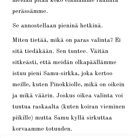
meidän pitää koko elämämme raahata
perässämme.
Se annostellaan pieninä hetkinä.
Miten tietää, mikä on paras valinta? Ei
sitä tiedäkään. Sen tuntee. Väitän
sitkeästi, että meidän olkapäällämme
istuu pieni Samu-sirkka, joka kertoo
meille, kuten Pinokkiolle, mikä on oikein
ja mikä väärin. Joskus oikea valinta voi
tuntua raskaalta (kuten koiran vieminen
piikille) mutta Samu kyllä sirkuttaa
korvaamme totuuden.