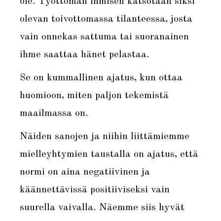
ole. Työttömän ihmisen katsotaan siksi
olevan toivottomassa tilanteessa, josta
vain onnekas sattuma tai suoranainen
ihme saattaa hänet pelastaa.
Se on kummallinen ajatus, kun ottaa
huomioon, miten paljon tekemistä
maailmassa on.
Näiden sanojen ja niihin liittämiemme
mielleyhtymien taustalla on ajatus, että
normi on aina negatiivinen ja
käännettävissä positiiviseksi vain
suurella vaivalla. Näemme siis hyvät