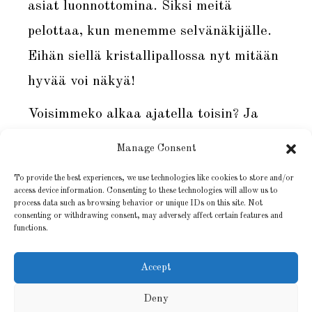
asiat luonnottomina. Siksi meitä
pelottaa, kun menemme selvänäkijälle.
Eihän siellä kristallipallossa nyt mitään
hyvää voi näkyä!
Voisimmeko alkaa ajatella toisin? Ja
alkaisiko se siitä, että käyttäisimme
Manage Consent
erilaisia sanoja.
To provide the best experiences, we use technologies like cookies to store and/or
access device information. Consenting to these technologies will allow us to
Voisimmeko pitää kontrasteja eli
process data such as browsing behavior or unique IDs on this site. Not
consenting or withdrawing consent, may adversely affect certain features and
vastoinkäymisiä tilapäisinä häiriöinä ja
functions.
luottaa siihen, että maailmankaikkeus
Accept
on rajaton, yletön ja kummallisen
antelias.
Deny