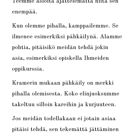
Teemme asioita ajattelematta niitä sen
enempää.
Kun olemme pihalla, kamppailemme. Se
ilmenee esimerkiksi pähkäilynä. Alamme
pohtia, pitäisikö meidän tehdä jokin
asia, esimerkiksi opiskella Ihmeiden
oppikurssia.
Kramerin mukaan pähkäily on merkki
pihalla olemisesta. Koko elinjuoksumme
takeltuu silloin kareihin ja kurjuuteen.
Jos meidän todellakaan ei jotain asiaa
pitäisi tehdä, sen tekemättä jättäminen