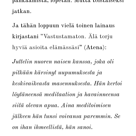
pähkäämistä, lopetan. Mutta toistaiseksi
jatkan.
Ja tähän loppuun vielä toinen lainaus
kirjastani
”Vastustamaton. Älä torju
hyviä asioita elämässäsi
” (Atena):
Juttelin nuoren naisen kanssa, joka oli
pitkään kärsinyt uupumuksesta ja
keskivaikeasta masennuksesta. Hän kertoi
löytäneensä meditaation ja havainneensa
siitä olevan apua. Aina meditoimisen
jälkeen hän tunsi voivansa paremmin. Se
on ihan ihmeellistä, hän sanoi.