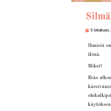
Silmä
5 lokakuun,
Ihmisiä o
ikinä.
Miksi?
Eräs ulkom
kärsivänsä
ohikulkijo
käytöksen