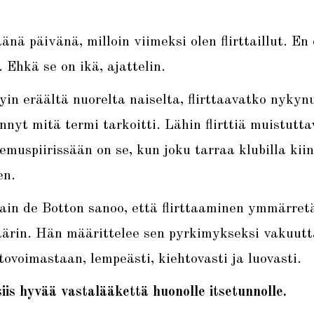
änä päivänä, milloin viimeksi olen flirttaillut. En
 Ehkä se on ikä, ajattelin.
yin eräältä nuorelta naiselta, flirttaavatko nykyn
ennyt mitä termi tarkoitti. Lähin flirttiä muistutta
muspiirissään on se, kun joku tarraa klubilla kiin
en.
lain de Botton sanoo, että flirttaaminen ymmärret
äärin. Hän määrittelee sen pyrkimykseksi vakuutt
ovoimastaan, lempeästi, kiehtovasti ja luovasti.
 siis hyvää vastalääkettä huonolle itsetunnolle.