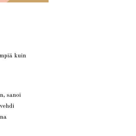
mpiä kuin
n, sanoi
rvehdi
ona