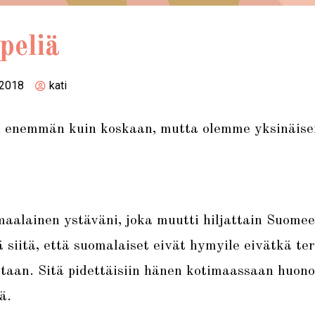
peliä
 2018
kati
n enemmän kuin koskaan, mutta olemme yksinäise
aalainen ystäväni, joka muutti hiljattain Suomee
 siitä, että suomalaiset eivät hymyile eivätkä te
itaan. Sitä pidettäisiin hänen kotimaassaan huon
ä.