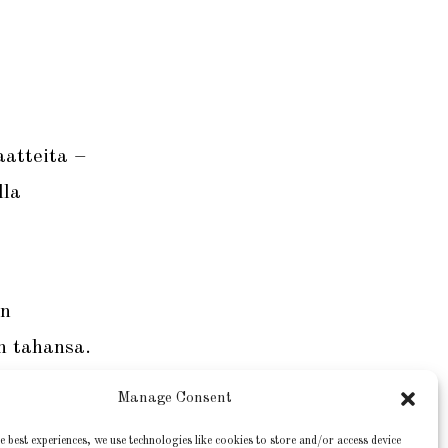
aatteita –
lla
en
n tahansa.
Manage Consent
eesta.
e best experiences, we use technologies like cookies to store and/or access device