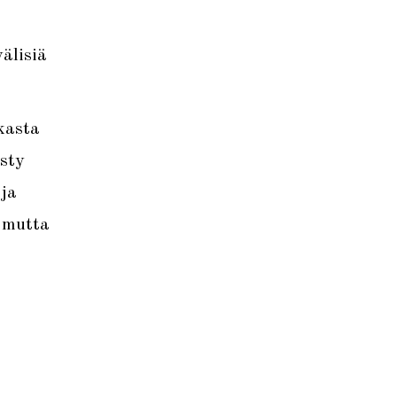
välisiä
kasta
ysty
ja
 mutta