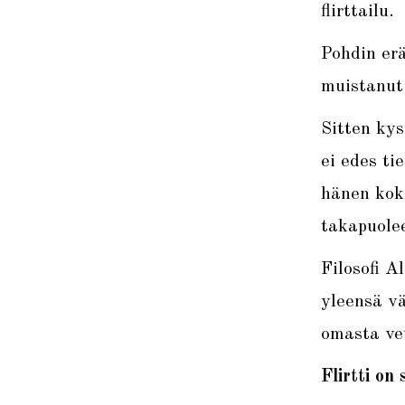
flirttailu.
Pohdin erä
muistanut.
Sitten kys
ei edes ti
hänen koke
takapuole
Filosofi A
yleensä v
omasta vet
Flirtti on