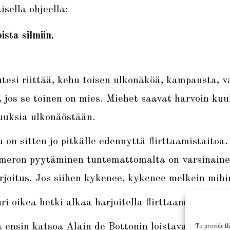
isella ohjeella:
ista silmiin.
tesi riittää, kehu toisen ulkonäköä, kampausta, v
i, jos se toinen on mies. Miehet saavat harvoin kuu
uuksia ulkonäöstään.
 on sitten jo pitkälle edennyttä flirttaamistaitoa.
meron pyytäminen tuntemattomalta on varsinain
joitus. Jos siihen kykenee, kykenee melkein mihi
ri oikea hetki alkaa harjoitella flirttaamista.
 ensin katsoa Alain de Bottonin loistava
video
aih
To provide th