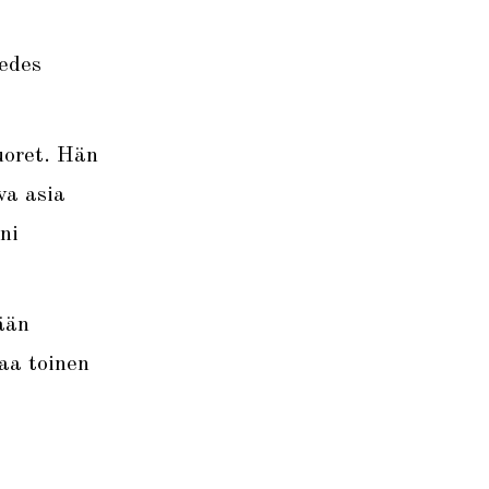
 edes
uoret. Hän
va asia
ni
ään
aa toinen