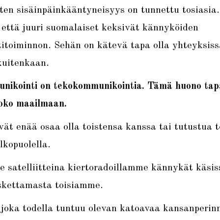
en sisäinpäinkääntyneisyys on tunnettu tosiasia. 
 että juuri suomalaiset keksivät kännyköiden
titoiminnon. Sehän on kätevä tapa olla yhteyksiss
kuitenkaan.
nikointi on tekokommunikointia. Tämä huono tap
koko maailmaan.
vät enää osaa olla toistensa kanssa tai tutustua t
lkopuolella.
 satelliitteina kiertoradoillamme kännykät käsi
skettamasta toisiamme.
 joka todella tuntuu olevan katoavaa kansanperinn