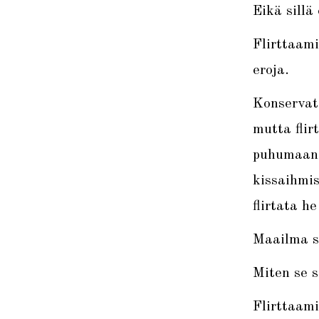
Eikä sillä
Flirttaami
eroja.
Konservati
mutta flir
puhumaan J
kissaihmi
flirtata he
Maailma se
Miten se s
Flirttaam