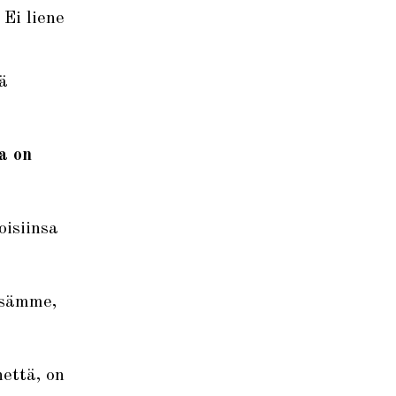
Ei liene
ä
a on
oisiinsa
ssämme,
että, on