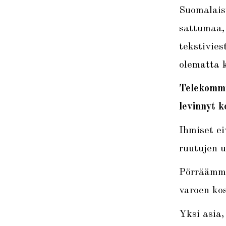
Suomalaist
sattumaa,
tekstivies
olematta 
Telekommu
levinnyt 
Ihmiset ei
ruutujen u
Pörräämme
varoen ko
Yksi asia,