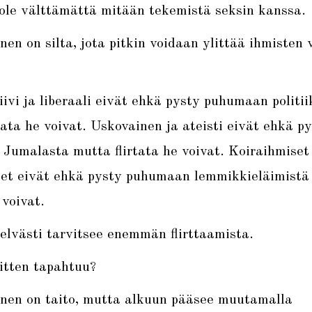
 ole välttämättä mitään tekemistä seksin kanssa.
nen on silta, jota pitkin voidaan ylittää ihmisten 
ivi ja liberaali eivät ehkä pysty puhumaan politii
tata he voivat. Uskovainen ja ateisti eivät ehkä p
umalasta mutta flirtata he voivat. Koiraihmiset 
set eivät ehkä pysty puhumaan lemmikkieläimistä
 voivat.
lvästi tarvitsee enemmän flirttaamista.
itten tapahtuu?
inen on taito, mutta alkuun pääsee muutamalla