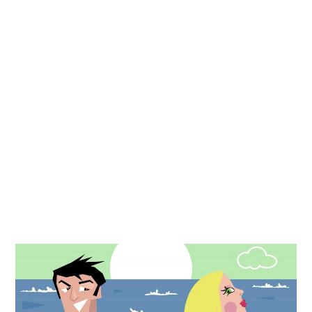
Kati
Reijonen