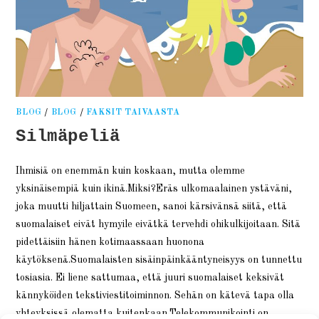
BLOG
/
BLOG
/
FAKSIT TAIVAASTA
Silmäpeliä
Ihmisiä on enemmän kuin koskaan, mutta olemme
yksinäisempiä kuin ikinä.Miksi?Eräs ulkomaalainen ystäväni,
joka muutti hiljattain Suomeen, sanoi kärsivänsä siitä, että
suomalaiset eivät hymyile eivätkä tervehdi ohikulkijoitaan. Sitä
pidettäisiin hänen kotimaassaan huonona
käytöksenä.Suomalaisten sisäinpäinkääntyneisyys on tunnettu
tosiasia. Ei liene sattumaa, että juuri suomalaiset keksivät
kännyköiden tekstiviestitoiminnon. Sehän on kätevä tapa olla
yhteyksissä olematta kuitenkaan.Telekommunikointi on…