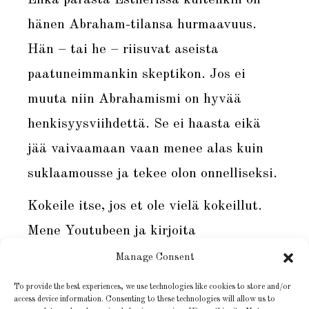
Ehkä parasta Estherissä kuitenkin on
hänen Abraham-tilansa hurmaavuus.
Hän – tai he – riisuvat aseista
paatuneimmankin skeptikon. Jos ei
muuta niin Abrahamismi on hyvää
henkisyysviihdettä. Se ei haasta eikä
jää vaivaamaan vaan menee alas kuin
suklaamousse ja tekee olon onnelliseksi.
Kokeile itse, jos et ole vielä kokeillut.
Mene Youtubeen ja kirjoita
hakulaatikkoon Abraham Hicks.
Manage Consent
Esimerkiksi
tällä videolla
pääset alkuun.
To provide the best experiences, we use technologies like cookies to store and/or
access device information. Consenting to these technologies will allow us to