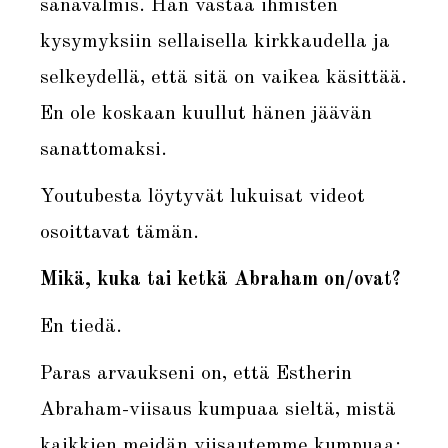
sanavalmis. Hän vastaa ihmisten
kysymyksiin sellaisella kirkkaudella ja
selkeydellä, että sitä on vaikea käsittää.
En ole koskaan kuullut hänen jäävän
sanattomaksi.
Youtubesta löytyvät lukuisat videot
osoittavat tämän.
Mikä, kuka tai ketkä Abraham on/ovat?
En tiedä.
Paras arvaukseni on, että Estherin
Abraham-viisaus kumpuaa sieltä, mistä
kaikkien meidän viisautemme kumpuaa: