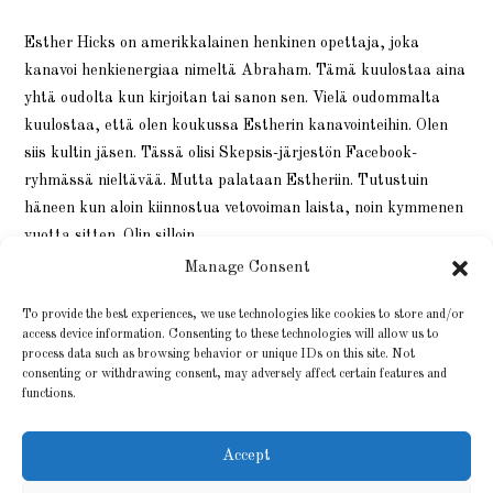
Esther Hicks on amerikkalainen henkinen opettaja, joka
kanavoi henkienergiaa nimeltä Abraham. Tämä kuulostaa aina
yhtä oudolta kun kirjoitan tai sanon sen. Vielä oudommalta
kuulostaa, että olen koukussa Estherin kanavointeihin. Olen
siis kultin jäsen. Tässä olisi Skepsis-järjestön Facebook-
ryhmässä nieltävää. Mutta palataan Estheriin. Tutustuin
häneen kun aloin kiinnostua vetovoiman laista, noin kymmenen
vuotta sitten. Olin silloin…
Manage Consent
24 KESÄKUUN, 2021
0 KOMMENTTIA
To provide the best experiences, we use technologies like cookies to store and/or
access device information. Consenting to these technologies will allow us to
process data such as browsing behavior or unique IDs on this site. Not
consenting or withdrawing consent, may adversely affect certain features and
functions.
Accept