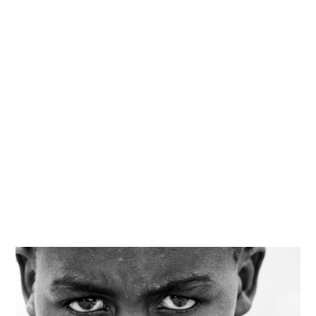
Kati
Reijonen