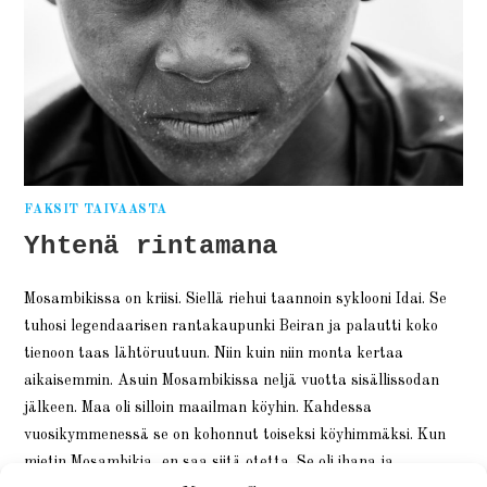
FAKSIT TAIVAASTA
Yhtenä rintamana
Mosambikissa on kriisi. Siellä riehui taannoin syklooni Idai. Se
tuhosi legendaarisen rantakaupunki Beiran ja palautti koko
tienoon taas lähtöruutuun. Niin kuin niin monta kertaa
aikaisemmin. Asuin Mosambikissa neljä vuotta sisällissodan
jälkeen. Maa oli silloin maailman köyhin. Kahdessa
vuosikymmenessä se on kohonnut toiseksi köyhimmäksi. Kun
mietin Mosambikia, en saa siitä otetta. Se oli ihana ja…