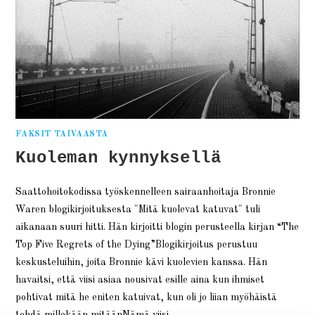
FAKSIT TAIVAASTA
Kuoleman kynnyksellä
Saattohoitokodissa työskennelleen sairaanhoitaja Bronnie
Waren blogikirjoituksesta "Mitä kuolevat katuvat" tuli
aikanaan suuri hitti. Hän kirjoitti blogin perusteella kirjan “The
Top Five Regrets of the Dying”Blogikirjoitus perustuu
keskusteluihin, joita Bronnie kävi kuolevien kanssa. Hän
havaitsi, että viisi asiaa nousivat esille aina kun ihmiset
pohtivat mitä he eniten katuivat, kun oli jo liian myöhäistä