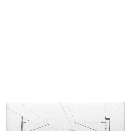
Kati
Reijonen