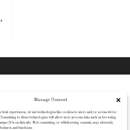
19
Manage Consent
e best experiences, we use technologies like cookies to store and/or access device
Consenting to these technologies will allow us to process data such as browsing
nique IDs on this site. Not consenting or withdrawing consent, may adversely
 features and functions.