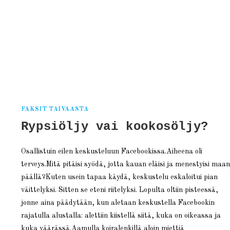
nen
FAKSIT TAIVAASTA
Rypsiöljy vai kookosöljy?
Osallistuin eilen keskusteluun Facebookissa.Aiheena oli
terveys.Mitä pitäisi syödä, jotta kauan eläisi ja menestyisi maan
päällä?Kuten usein tapaa käydä, keskustelu eskaloitui pian
väittelyksi. Sitten se eteni riitelyksi. Lopulta oltiin pisteessä,
jonne aina päädytään, kun aletaan keskustella Facebookin
rajatulla alustalla: alettiin kiistellä siitä, kuka on oikeassa ja
kuka väärässä.Aamulla koiralenkillä aloin miettiä