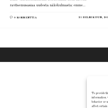
ravitsemusasiaa uudesta näkökulmasta: emme…
21 HELMIKUUN, 20
0 KOMMENTTIA
To provide th
information. 
behavior or u
affect certain