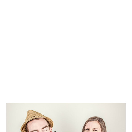
Kati
Reijonen