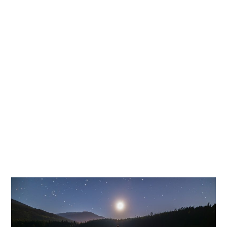
Kati
Reijonen