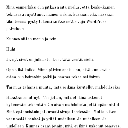
Minä esimerkiksi olin pitkään sitä mieltä, että keski-ikäinen
teknisesti rajoittunut nainen ei ikinä koskaan eikä missään
tilanteessa pysty tekemään itse nettisivuja WordPress-
palveluun.
Kunnes sitten menin ja tein.
Huh!
Ja nyt sivut on julkaistu. Luet tätä viestiä siellä.
Oppia ikä kaikki. Viime päivien opetus on, että kun koville
ottaa niin koiraskin poikii ja naaras tekee nettisivut.
Tai mitä tahansa muuta, mitä ei ikinä kuvitellut mahdolliseksi.
Haastan sinut nyt. Tee jotain, mitä et ikinä uskonut
kykeneväsi tekemään. On aivan mahdollista, että epäonnistut.
Minä epäonnistuin jatkuvasti sivuja tehdessäni. Mutta sitten
vaan vedät henkeä ja yrität uudelleen. Ja uudelleen. Ja
uudelleen. Kunnes osaat jotain, mitä et ikinä uskonut osaavasi.