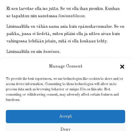
Ei sen tarvitse olla iso juttu. Se voi olla ihan pienikin. Kunhan
se tapahtuu niin sanotussa
liminaatilassa
.
Liminaalitila on vähän sama asia kuin epämukavuusalue. Se on
paikka, jossa ei tiedetä, miten pitäisi olla ja sitten aivan kuin
vahingossa tehdään jotain, mitä ei olla koskaan tehty.
Liminaalitila on siis
huminaa.
Hyppää siis Star Trekiin, anna kapteeni Picardin ottaa
Manage Consent
komento ja ala humista kohti uusia galakseja.
To provide the best experiences, we use technologies like cookies to store and/or
Ja kerro sitten, mitä sait aikaiseksi.
access device information. Consenting to these technologies will allow us to
process data such as browsing behavior or unique IDs on this site. Not
consenting or withdrawing consent, may adversely affect certain features and
functions.
Accept
Deny