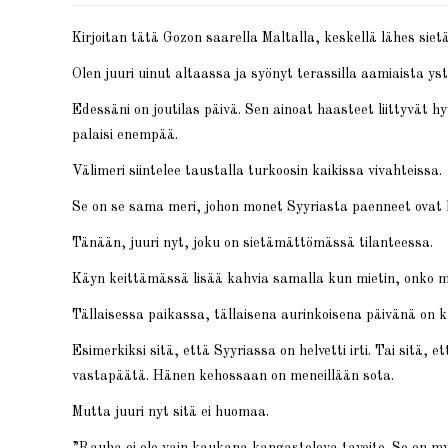
Kirjoitan tätä Gozon saarella Maltalla, keskellä lähes si
Olen juuri uinut altaassa ja syönyt terassilla aamiaista ys
Edessäni on joutilas päivä. Sen ainoat haasteet liittyvät hy
palaisi enempää.
Välimeri siintelee taustalla turkoosin kaikissa vivahteissa.
Se on se sama meri, johon monet Syyriasta paenneet ovat
Tänään, juuri nyt, joku on sietämättömässä tilanteessa.
Käyn keittämässä lisää kahvia samalla kun mietin, onko m
Tällaisessa paikassa, tällaisena aurinkoisena päivänä on k
Esimerkiksi sitä, että Syyriassa on helvetti irti. Tai sitä,
vastapäätä. Hänen kehossaan on meneillään sota.
Mutta juuri nyt sitä ei huomaa.
”Rauha ei ole vain kaukana kangasteleva tavoite. Se on my