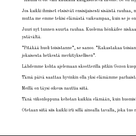
Jos kaikki ihmiset etsisivät ensisijaisesti sisäistä rauhaa, me
mutta me emme tekisi elämästä vaikeampaa, kuin se jo on
Juuri nyt tunnen suurta rauhaa. Kuolema hönkäilee niskaa
ystävältä.
”Pitäkää huoli toisistanne”, se sanoo. ”Rakastakaa toisiann
jokaisesta hetkestä merkityksellisen”.
Lähdemme kohta ajelemaan skootterilla pitkin Gozon kuopp
Tämä päivä saattaa hyvinkin olla yksi elämämme parhaist
Meillä on täysi oikeus nauttia siitä.
Tänä viikonloppuna kehotan kaikkia elämään, kuin huomista e
Otetaan siitä siis kaikki irti sillä ainoalla tavalla, joka tu