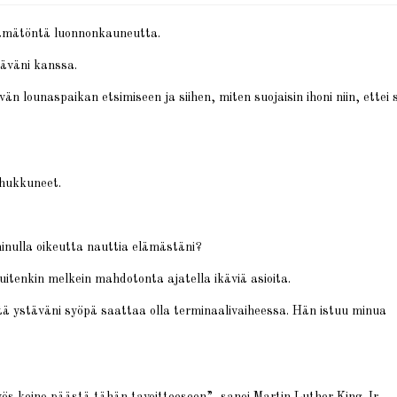
etämätöntä luonnonkauneutta.
täväni kanssa.
vän lounaspaikan etsimiseen ja siihen, miten suojaisin ihoni niin, ettei 
 hukkuneet.
inulla oikeutta nauttia elämästäni?
uitenkin melkein mahdotonta ajatella ikäviä asioita.
 että ystäväni syöpä saattaa olla terminaalivaiheessa. Hän istuu minua
ös keino päästä tähän tavoitteeseen”, sanoi Martin Luther King Jr.