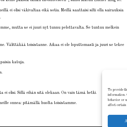
illä ei olisi väkivaltaa eikä sotia. Meillä saattaisi silti olla sairauksia
.
mme, mutta se ei juuri nyt tunnu pelottavalta. Se tuntuu melkein
e. Välittäkää toisistanne. Aikaa ei ole loputtomasti ja juuri se tekee
aisia katuja.
a.
To provide th
i olisi. Sillä eihän sitä olekaan. On vain tämä hetki.
information. 
behavior or u
o meille onnea: pitämällä huolta toisistamme.
affect certain
A