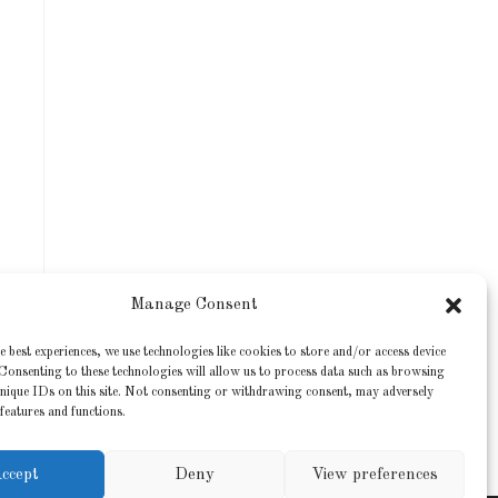
Manage Consent
e best experiences, we use technologies like cookies to store and/or access device
Consenting to these technologies will allow us to process data such as browsing
nique IDs on this site. Not consenting or withdrawing consent, may adversely
 features and functions.
ccept
Deny
View preferences