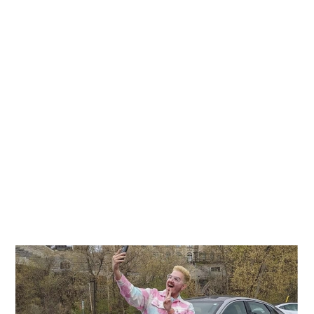
Kati
Reijonen