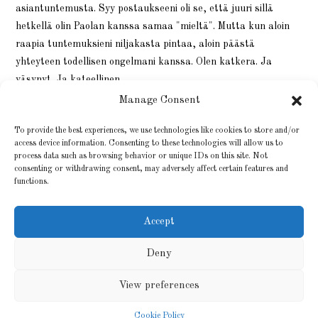
asiantuntemusta. Syy postaukseeni oli se, että juuri sillä
hetkellä olin Paolan kanssa samaa "mieltä". Mutta kun aloin
raapia tuntemuksieni niljakasta pintaa, aloin päästä
yhteyteen todellisen ongelmani kanssa. Olen katkera. Ja
väsynyt. Ja kateellinen.…
Manage Consent
26 MAALISKUUN, 2022
0 KOMMENTTIA
To provide the best experiences, we use technologies like cookies to store and/or
access device information. Consenting to these technologies will allow us to
process data such as browsing behavior or unique IDs on this site. Not
consenting or withdrawing consent, may adversely affect certain features and
functions.
Accept
Deny
View preferences
Cookie Policy