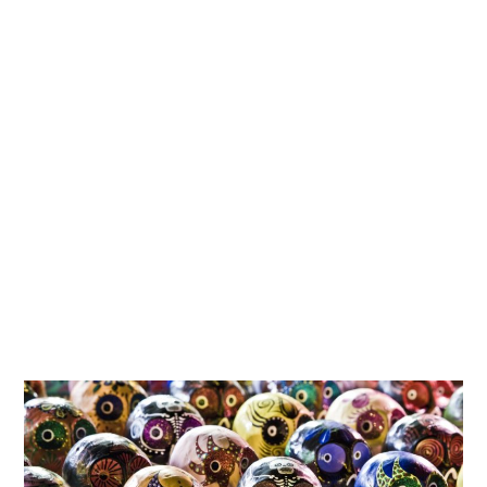
Kati
Reijonen