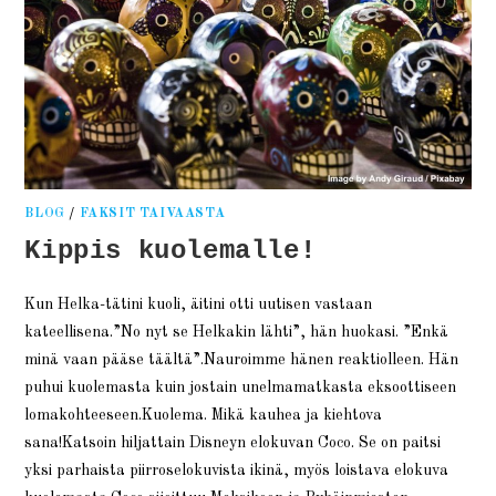
BLOG
/
FAKSIT TAIVAASTA
Kippis kuolemalle!
Kun Helka-tätini kuoli, äitini otti uutisen vastaan
kateellisena.”No nyt se Helkakin lähti”, hän huokasi. ”Enkä
minä vaan pääse täältä”.Nauroimme hänen reaktiolleen. Hän
puhui kuolemasta kuin jostain unelmamatkasta eksoottiseen
lomakohteeseen.Kuolema. Mikä kauhea ja kiehtova
sana!Katsoin hiljattain Disneyn elokuvan Coco. Se on paitsi
yksi parhaista piirroselokuvista ikinä, myös loistava elokuva