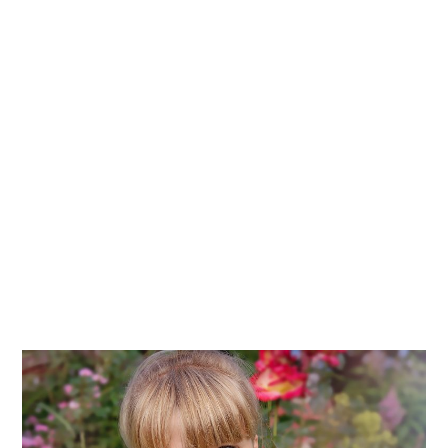
Kati
Reijonen