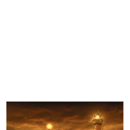
Kati
Reijonen