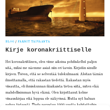
BLOG
/
FAKSIT TAIVAASTA
Kirje koronakriittiselle
Hei koronakriittinen, olen viime aikoina pohdiskellut paljon
sitä, miksi me näemme asiat niin eri tavoin. Kirjoitin sinulle
kirjeen. Toivon, että se selventää tulokulmaani. Aloitan tämän
ilmoittamalla, että rakastan tiedettä. Rakastan myös
viisautta, eli ihmiskunnan ikiaikaista tietoa siitä, miten elää
mahdollisimman hyvä elämä. Olen kirjoittanut kolme
viisauskirjaa eikä loppua ole näkyvissä. Mutta nyt haluan
puhua tieteestä. Tiede perustuu 1000 vuotta kehitettyihin…