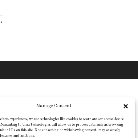
19
Manage Consent
e best experiences, we use technologies like cookies to store and/or access device
Consenting to these technologies will allow us to process data such as browsing
nique IDs on this site. Not consenting or withdrawing consent, may adversely
 features and functions.