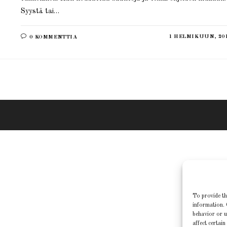
Syystä tai…
1 HELMIKUUN, 20
0 KOMMENTTIA
To provide th
information. 
behavior or u
affect certain