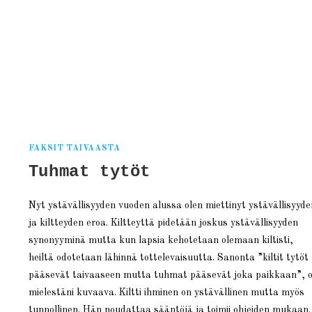
nen
FAKSIT TAIVAASTA
Tuhmat tytöt
Nyt ystävällisyyden vuoden alussa olen miettinyt ystävällisyyde
ja kiltteyden eroa. Kiltteyttä pidetään joskus ystävällisyyden
synonyyminä mutta kun lapsia kehotetaan olemaan kiltisti,
heiltä odotetaan lähinnä tottelevaisuutta. Sanonta ”kiltit tytöt
pääsevät taivaaseen mutta tuhmat pääsevät joka paikkaan”, 
mielestäni kuvaava. Kiltti ihminen on ystävällinen mutta myös
tunnollinen. Hän noudattaa sääntöjä ja toimii ohjeiden mukaan.