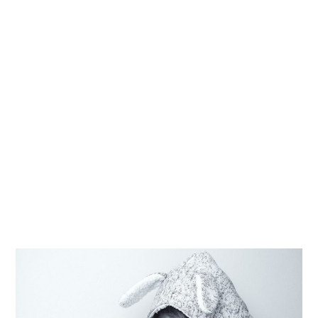
Kati
Reijonen