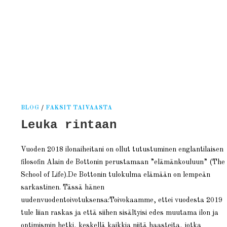
nen
BLOG
/
FAKSIT TAIVAASTA
Leuka rintaan
Vuoden 2018 ilonaiheitani on ollut tutustuminen englantilaisen
filosofin Alain de Bottonin perustamaan ”elämänkouluun” (The
School of Life).De Bottonin tulokulma elämään on lempeän
sarkastinen. Tässä hänen
uudenvuodentoivotuksensa:Toivokaamme, ettei vuodesta 2019
tule liian raskas ja että siihen sisältyisi edes muutama ilon ja
optimismin hetki, keskellä kaikkia niitä haasteita, jotka