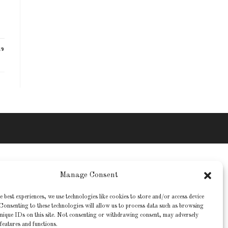
.
19
Manage Consent
e best experiences, we use technologies like cookies to store and/or access device
Consenting to these technologies will allow us to process data such as browsing
nique IDs on this site. Not consenting or withdrawing consent, may adversely
 features and functions.