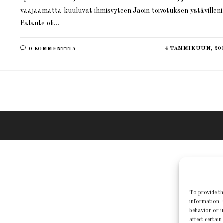
vääjäämättä kuuluvat ihmisyyteen.Jaoin toivotuksen ystävilleni
Palaute oli…
4 TAMMIKUUN, 20
0 KOMMENTTIA
To provide th
information. 
behavior or u
affect certain