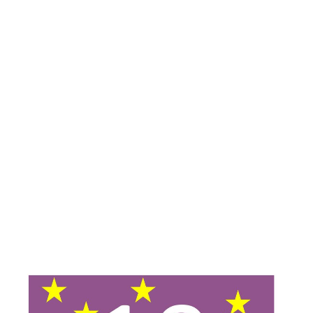
Kati
Reijonen