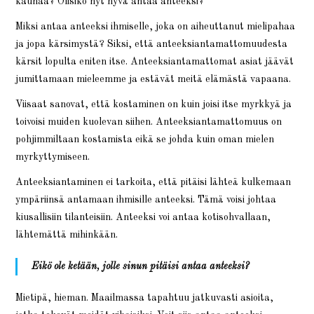
kaunaa? Olisiko nyt hyvä antaa anteeksi?
Miksi antaa anteeksi ihmiselle, joka on aiheuttanut mielipahaa
ja jopa kärsimystä? Siksi, että anteeksiantamattomuudesta
kärsit lopulta eniten itse. Anteeksiantamattomat asiat jäävät
jumittamaan mieleemme ja estävät meitä elämästä vapaana.
Viisaat sanovat, että kostaminen on kuin joisi itse myrkkyä ja
toivoisi muiden kuolevan siihen. Anteeksiantamattomuus on
pohjimmiltaan kostamista eikä se johda kuin oman mielen
myrkyttymiseen.
Anteeksiantaminen ei tarkoita, että pitäisi lähteä kulkemaan
ympäriinsä antamaan ihmisille anteeksi. Tämä voisi johtaa
kiusallisiin tilanteisiin. Anteeksi voi antaa kotisohvallaan,
lähtemättä mihinkään.
Eikö ole ketään, jolle sinun pitäisi antaa anteeksi?
Mietipä, hieman. Maailmassa tapahtuu jatkuvasti asioita,