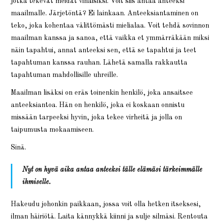
jotka tekevät meidät vihaisiksi. Voit siis antaa anteeksi
maailmalle. Järjetöntä? Ei lainkaan. Anteeksiantaminen on
teko, joka kohentaa välittömästi mielialaa. Voit tehdä sovinnon
maailman kanssa ja sanoa, että vaikka et ymmärräkään miksi
näin tapahtui, annat anteeksi sen, että se tapahtui ja teet
tapahtuman kanssa rauhan. Lähetä samalla rakkautta
tapahtuman mahdollisille uhreille.
Maailman lisäksi on eräs toinenkin henkilö, joka ansaitsee
anteeksiantoa. Hän on henkilö, joka ei koskaan onnistu
missään tarpeeksi hyvin, joka tekee virheitä ja jolla on
taipumusta mokaamiseen.
Sinä.
Nyt on hyvä aika antaa anteeksi tälle elämäsi tärkeimmälle
ihmiselle.
Hakeudu johonkin paikkaan, jossa voit olla hetken itseksesi,
ilman häiriötä. Laita kännykkä kiinni ja sulje silmäsi. Rentouta