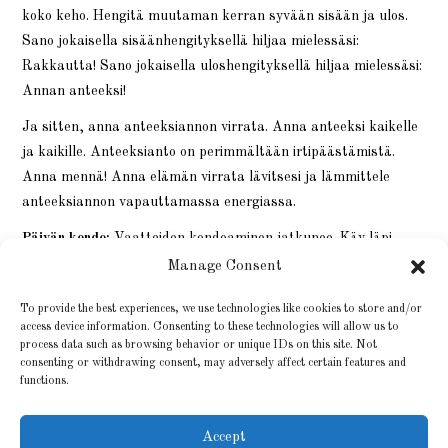
koko keho. Hengitä muutaman kerran syvään sisään ja ulos.
Sano jokaisella sisäänhengityksellä hiljaa mielessäsi:
Rakkautta! Sano jokaisella uloshengityksellä hiljaa mielessäsi:
Annan anteeksi!
Ja sitten, anna anteeksiannon virrata. Anna anteeksi kaikelle
ja kaikille. Anteeksianto on perimmältään irtipäästämistä.
Anna mennä! Anna elämän virrata lävitsesi ja lämmittele
anteeksiannon vapauttamassa energiassa.
Päivän kondo:
Vaatteiden kondoaminen jatkunee. Käy läpi
myös kengät. Kun olet valmis, pussita vaatteet ja kengät
Manage Consent
muovikasseihin ja vie ne UFFin tai FIDAn laatikkoon. Kiitä
To provide the best experiences, we use technologies like cookies to store and/or
itseäsi hyvästä työstä!
access device information. Consenting to these technologies will allow us to
process data such as browsing behavior or unique IDs on this site. Not
consenting or withdrawing consent, may adversely affect certain features and
functions.
Accept