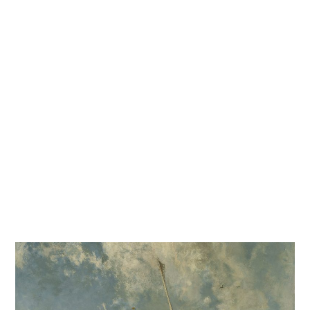
Kati
Reijonen