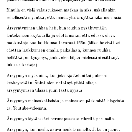
Minulla on vielä valaistukseen matkaa ja siksi uskallankin
rehellisesti myöntää, että minua yhä ärsyttää aika moni asia.
Ärsyyntyminen uhkaa heti, kun joudun pysähtymään
lentokoneen käytävällä ja odottamaan, että edessä oleva
matkustaja saa laukkunsa tavarasäiliöön. (Miksi he eivät voi
odottaa laukkuineen omalla paikallaan, kunnes ruuhka
hellittää, on kysymys, jonka olen hiljaa mielessäni esittänyt
lukuisia kertoja).
Ärsyynnyn myös aina, kun joko ajatteluni tai puheeni
keskeytetään. Äitinä olen viettänyt pitkiä aikoja
ärsyyntymisen tilassa juuri tästä syystä.
Ärsyynnyn mainoskatkoista ja mainosten pätkimistä blogeista
tai Youtube-videoista.
Ärsyynnyn löytäessäni perunapussista vihreitä perunoita.
Ärsyynnyn, kun meillä asuva henkilö nimeltä Joku on juonut