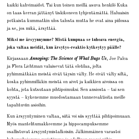
kaikki kahvimaidot. Tai kun toinen meillä asuva henkilö Kuka
on taas kerran jättänyt tiskikoneen tyhjentämättä. Haluaisin
potkaista kummatkin ulos talosta mutta he ovat aina piilossa
ja se, jos mikä, ärsyttää.
Miksi me ärsyynnymme? Mistä kumpuaa se tuhoava energia,
joka valtaa meidät, kun ärsytys-reaktio kytkeytyy päälle?
Kirjassaan
Annoying: The Science of What Bugs Us
, Joe Palca
ja Flora Lichtman valaisevat tätä olotilaa, jolta
pyhimmätkään meistä eivät täysin välty. He eivät välty siltä,
koska pyhimmilläkin meistä on aivot ja kaikkien aivoissa on
kohta, jota kutsutaan pihtipoimuksi. Sen ansiosta – tai sen
syystä – kykenemme muodostamaan tunnereaktioita meille
tapahtuviin asioihin.
Kun ärsyyntyminen valtaa, siitä voi siis syyttää pihtipoimuaan.
Myös mantelitumakkeemme ja hippocampuksemme
osallistuvat ärsyyntymistalkoisiin. Jälkimmäinen varastoi