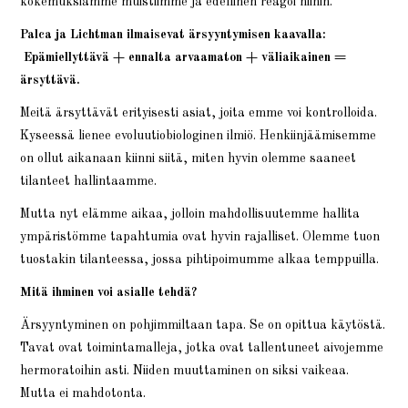
kokemuksiamme muistiimme ja edellinen reagoi niihin.
Palca ja Lichtman ilmaisevat ärsyyntymisen kaavalla:
Epämiellyttävä + ennalta arvaamaton + väliaikainen =
ärsyttävä.
Meitä ärsyttävät erityisesti asiat, joita emme voi kontrolloida.
Kyseessä lienee evoluutiobiologinen ilmiö. Henkiinjäämisemme
on ollut aikanaan kiinni siitä, miten hyvin olemme saaneet
tilanteet hallintaamme.
Mutta nyt elämme aikaa, jolloin mahdollisuutemme hallita
ympäristömme tapahtumia ovat hyvin rajalliset. Olemme tuon
tuostakin tilanteessa, jossa pihtipoimumme alkaa temppuilla.
Mitä ihminen voi asialle tehdä?
Ärsyyntyminen on pohjimmiltaan tapa. Se on opittua käytöstä.
Tavat ovat toimintamalleja, jotka ovat tallentuneet aivojemme
hermoratoihin asti. Niiden muuttaminen on siksi vaikeaa.
Mutta ei mahdotonta.