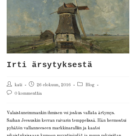
Irti ärsytyksestä
kati
26 elokuun, 2016
Blog
0 kommenttia
Valaistuneimmankin ihmisen voi joskus vallata ärtymys.
Saihan Jeesuskin kerran raivarin temppelissä. Hän hermostui
pyhätön vallanneeseen markkinaralliin ja kaatoi
pikaistuksissaan kumoon myyntipöydät ja muun rekvisiitan.