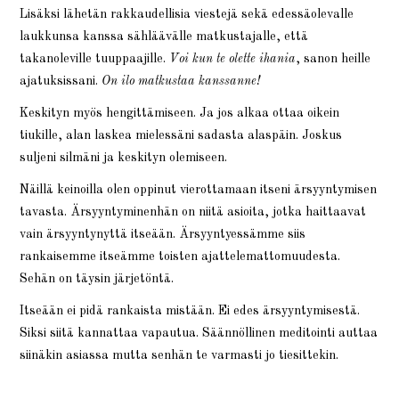
Lisäksi lähetän rakkaudellisia viestejä sekä edessäolevalle
laukkunsa kanssa sähläävälle matkustajalle, että
takanoleville tuuppaajille.
Voi kun te olette ihania
, sanon heille
ajatuksissani.
On ilo matkustaa kanssanne!
Keskityn myös hengittämiseen. Ja jos alkaa ottaa oikein
tiukille, alan laskea mielessäni sadasta alaspäin. Joskus
suljeni silmäni ja keskityn olemiseen.
Näillä keinoilla olen oppinut vierottamaan itseni ärsyyntymisen
tavasta. Ärsyyntyminenhän on niitä asioita, jotka haittaavat
vain ärsyyntynyttä itseään. Ärsyyntyessämme siis
rankaisemme itseämme toisten ajattelemattomuudesta.
Sehän on täysin järjetöntä.
Itseään ei pidä rankaista mistään. Ei edes ärsyyntymisestä.
Siksi siitä kannattaa vapautua. Säännöllinen meditointi auttaa
siinäkin asiassa mutta senhän te varmasti jo tiesittekin.