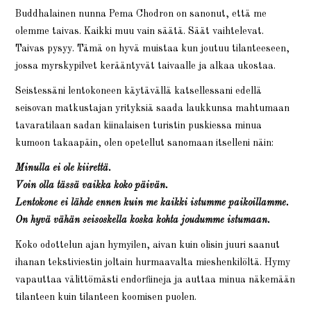
Buddhalainen nunna Pema Chodron on sanonut, että me
olemme taivas. Kaikki muu vain säätä. Säät vaihtelevat.
Taivas pysyy. Tämä on hyvä muistaa kun joutuu tilanteeseen,
jossa myrskypilvet kerääntyvät taivaalle ja alkaa ukostaa.
Seistessäni lentokoneen käytävällä katsellessani edellä
seisovan matkustajan yrityksiä saada laukkunsa mahtumaan
tavaratilaan sadan kiinalaisen turistin puskiessa minua
kumoon takaapäin, olen opetellut sanomaan itselleni näin:
Minulla ei ole kiirettä.
Voin olla tässä vaikka koko päivän.
Lentokone ei lähde ennen kuin me kaikki istumme paikoillamme.
On hyvä vähän seisoskella koska kohta joudumme istumaan.
Koko odottelun ajan hymyilen, aivan kuin olisin juuri saanut
ihanan tekstiviestin joltain hurmaavalta mieshenkilöltä. Hymy
vapauttaa välittömästi endorfiineja ja auttaa minua näkemään
tilanteen kuin tilanteen koomisen puolen.