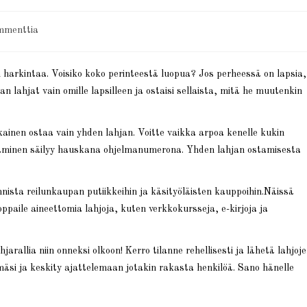
mmenttia
 harkintaa. Voisiko koko perinteestä luopua? Jos perheessä on lapsia,
n lahjat vain omille lapsilleen ja ostaisi sellaista, mitä he muutenkin
kainen ostaa vain yhden lahjan. Voitte vaikka arpoa kenelle kukin
vaaminen säilyy hauskana ohjelmanumerona. Yhden lahjan ostamisesta
ista reilunkaupan putiikkeihin ja käsityöläisten kauppoihin.Näissä
ppaile aineettomia lahjoja, kuten verkkokursseja, e-kirjoja ja
jarallia niin onneksi olkoon! Kerro tilanne rehellisesti ja lähetä lahjoj
ilmäsi ja keskity ajattelemaan jotakin rakasta henkilöä. Sano hänelle