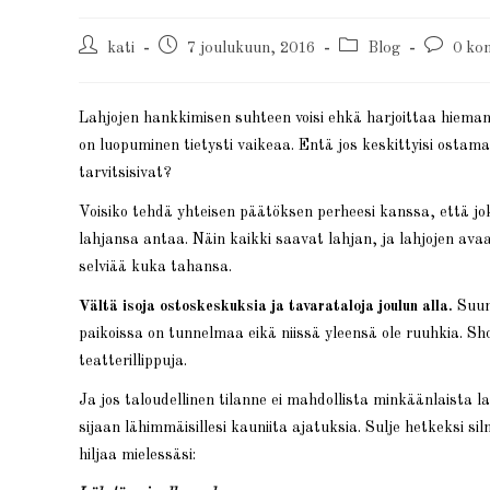
kati
7 joulukuun, 2016
Blog
0 ko
Lahjojen hankkimisen suhteen voisi ehkä harjoittaa hieman
on luopuminen tietysti vaikeaa. Entä jos keskittyisi ostamaa
tarvitsisivat?
Voisiko tehdä yhteisen päätöksen perheesi kanssa, että jo
lahjansa antaa. Näin kaikki saavat lahjan, ja lahjojen a
selviää kuka tahansa.
Vältä isoja ostoskeskuksia ja tavarataloja joulun alla.
Suunn
paikoissa on tunnelmaa eikä niissä yleensä ole ruuhkia. Sho
teatterillippuja.
Ja jos taloudellinen tilanne ei mahdollista minkäänlaista lah
sijaan lähimmäisillesi kauniita ajatuksia. Sulje hetkeksi s
hiljaa mielessäsi: