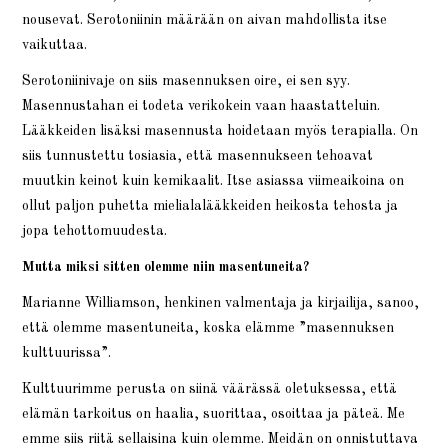
nousevat. Serotoniinin määrään on aivan mahdollista itse
vaikuttaa.
Serotoniinivaje on siis masennuksen oire, ei sen syy.
Masennustahan ei todeta verikokein vaan haastatteluin.
Lääkkeiden lisäksi masennusta hoidetaan myös terapialla. On
siis tunnustettu tosiasia, että masennukseen tehoavat
muutkin keinot kuin kemikaalit. Itse asiassa viimeaikoina on
ollut paljon puhetta mielialalääkkeiden heikosta tehosta ja
jopa tehottomuudesta.
Mutta miksi sitten olemme niin masentuneita?
Marianne Williamson, henkinen valmentaja ja kirjailija, sanoo,
että olemme masentuneita, koska elämme ”masennuksen
kulttuurissa”.
Kulttuurimme perusta on siinä väärässä oletuksessa, että
elämän tarkoitus on haalia, suorittaa, osoittaa ja päteä. Me
emme siis riitä sellaisina kuin olemme. Meidän on onnistuttava