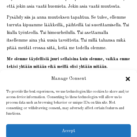
että jokin asia vaatii huomiota. Jokin asia vaatii muutosta.
Pysähdy siis ja anna muutoksen tapahtua. Se tulee, ellemme
turruta kipuamme lääkkeillä, päihteillä tai suorittamisella. Tai
liialla työnteolla. Tai himourheilulla. Tai asettamalla
itsellemme aina yhä uusia tavoitteita. Tai millä tahansa mikä
pitää meidät erossa siitä, keitä me todella olemme.
Me olemme täydellisiä juuri sellaisina kuin olemme, vaikka emme
tekisi yhtään mitään eikä meillä olisi yhtään mitään.
Päivittäinen kahdenkymmenen minuutin hiljainen hetki auttaa
Manage Consent
pysähtymään. Siksi minä meditoin. Joka päivä. Satoi tai paistoi
To provide the best experiences, we use technologies like cookies to store and/or
ja aivan erityisesti kun satoi.
access device information. Consenting to these technologies will allow us to
process data such as browsing behavior or unique IDs on this site. Not
consenting or withdrawing consent, may adversely affect certain features and
functions.
Accept