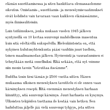
elämän suorittamisessa ja siten hankittava olemassaolomme
oikeutus. Omistamis-, suorittamis- ja menestymisvaatimukset
eivät kohdistu vain tavaraan vaan kaikkeen elämässämme,
myös ihmissuhteisiin.
Luin tutkimuksen, jonka mukaan vuoden 1945 jälkeen
syntyneillä on 10 kertaa suurempi mahdollisuus masentua
kuin sitä edeltävillä sukupolvilla. Mielenkiintoista on, että
nykyinen kulutusyhteiskunta pääsi vauhtiin juuri tuolloin,
toisen maailmansodan jälkeen. Hyvinvointi ja vaurastuminen ei
tehnytkään meitä onnellisiksi. Eikä sekään, että nyt voimme
niin monin tavoin ”toteuttaa itseämme”.
Buddha tosin tiesi tämän jo 2500 vuotta sitten. Hänen
mukaansa ulkoisen menestyksen tavoittelu ei ole onnen vaan
kärsimyksen resepti. Mitä enemmän menestyksen harhaan
kiinnittyy, sitä suurempi kärsimys. Juuri harhasta on kysymys.
Ulkoisten tekijöiden tuottama ilo kestää vain hetken. Sen
haihduttua jäljelle jää vielä suurempi tyhjyys, jota sitten