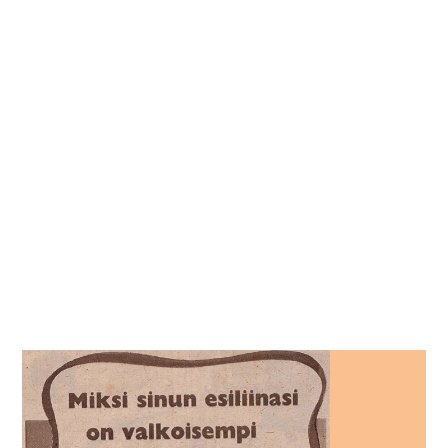
Kati
Reijonen