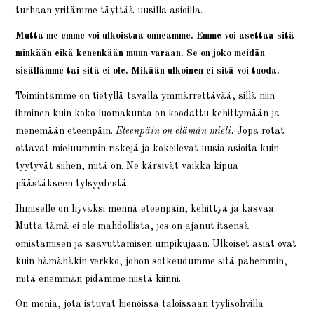
turhaan yritämme täyttää uusilla asioilla.
Mutta me emme voi ulkoistaa onneamme. Emme voi asettaa sitä
minkään eikä kenenkään muun varaan. Se on joko meidän
sisällämme tai sitä ei ole. Mikään ulkoinen ei sitä voi tuoda.
Toimintamme on tietyllä tavalla ymmärrettävää, sillä niin
ihminen kuin koko luomakunta on koodattu kehittymään ja
menemään eteenpäin.
Eteenpäin on elämän mieli.
Jopa rotat
ottavat mieluummin riskejä ja kokeilevat uusia asioita kuin
tyytyvät siihen, mitä on. Ne kärsivät vaikka kipua
päästäkseen tylsyydestä.
Ihmiselle on hyväksi mennä eteenpäin, kehittyä ja kasvaa.
Mutta tämä ei ole mahdollista, jos on ajanut itsensä
omistamisen ja saavuttamisen umpikujaan. Ulkoiset asiat ovat
kuin hämähäkin verkko, johon sotkeudumme sitä pahemmin,
mitä enemmän pidämme niistä kiinni.
On monia, jota istuvat hienoissa taloissaan tyylisohvilla