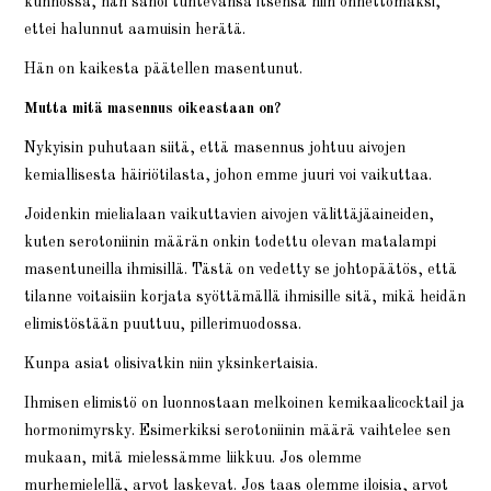
kunnossa, hän sanoi tuntevansa itsensä niin onnettomaksi,
ettei halunnut aamuisin herätä.
Hän on kaikesta päätellen masentunut.
Mutta mitä masennus oikeastaan on?
Nykyisin puhutaan siitä, että masennus johtuu aivojen
kemiallisesta häiriötilasta, johon emme juuri voi vaikuttaa.
Joidenkin mielialaan vaikuttavien aivojen välittäjäaineiden,
kuten serotoniinin määrän onkin todettu olevan matalampi
masentuneilla ihmisillä. Tästä on vedetty se johtopäätös, että
tilanne voitaisiin korjata syöttämällä ihmisille sitä, mikä heidän
elimistöstään puuttuu, pillerimuodossa.
Kunpa asiat olisivatkin niin yksinkertaisia.
Ihmisen elimistö on luonnostaan melkoinen kemikaalicocktail ja
hormonimyrsky. Esimerkiksi serotoniinin määrä vaihtelee sen
mukaan, mitä mielessämme liikkuu. Jos olemme
murhemielellä, arvot laskevat. Jos taas olemme iloisia, arvot