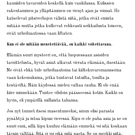
kauniiden tavaroiden keskellä kuin vankilassa. Kulissien
rakentaminen ja ylläpitäminen on vienyt ajan ja voimat. He
katselevat pitsiverhojen välistä niitä, jotka eivät omista
mitään mutta jotka kulkevat rohkeasti seikkailusta toiseen,
eivät urheiluautossa vaan liftaten.
Kun ei ole mitään menetettävää, on kaikki voitettavana.
Elämän suuri mysteeri on, että luopuessaan asioiden
tavoittelusta, hyvät asiat alkavat virrata elämään, itsestään.
Ne eivät ehkä tule urheiluautoina tai kiiltokuvaromansseina
vaan kokemuksina, jotka tuntuvat tutuilta, tosilta ja
kestäviltä. Näin käydessä mielen valtaa rauha. Ei ole enää
kiire minnekään. Tuntee vihdoin päässeensä kotiin. Kaikki on
hyvin, oli ympärillä millaista tahansa.
Jos nyt tunnet itsesi masentuneeksi, sinun olisi parasta
pysähtyä ja istua kipusi vieressä. Kipu ei ole paha asia ja se on
suuri onni, sillä kipu kuuluu elämään emmekä voi sitä koskaan
täysin välttää. Sitä ei voi eikä pidä paeta. Se on merkki siitä,