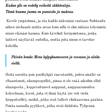
Kadun ylle on vedetty veikeitä sähkövaloja.
Tämä kuuma juoma on punaista ja makeaa.
Kävele ympäriinsä, ja ota kaikki näkemäsi vastaan. Suhtaudu
siihen uteliaasti mutta aivan kuin sillä ei olisi mitään tekemistä
sinun elämäsi kanssa. Kuin kävelisit huvipuistossa, jonka
laitteet näyttävät oudoilta, mutta joita sinun ei tarvitse
kokeilla.
Päivän kondo: Mene kylpyhuoneeseen ja vessaan ja aloita
sieltä.
Heitä surutta pois puolityhjät rasvatuubit, joiden sisältö on
eltaantunut, shampoopullot, joissa ei ole enää aikoihin ollut
shampoota , kopperoituneet saippuat, saippuarasioiden
kokoelmasi, korut, joita et ikinä käytä (ne voit viedä
kirpputorille), meikit, jotka ovat tulleet elinkaarensa päähän.
Poista samalla pyyhkeet, jotka eivät ilahduta. Tyhjennä