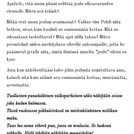
Ajattele, että sinun pitäisi selittää joulu ulkoavaruuden
olennolle. Miten sen tekisit?
Mitkä ovat sinun joulusi avainsanat? Valitse viisi. Pohdi niitä
hetken, aivan kuin kuulisit ne ensimmäistä kertaa. Mitä ne
oikeastaan tarkoittavat? Mitä ajat niillä takaa? Miten
perustelisit niiden merkityksen vihreille antennipäille, jotta he
pääsisivät jyvälle siitä, mistä ilmiössä nimeltä ”joulu” oikein on
kyse.
Aina kun näkökenttääsi tulee jokin joulusta muistuttava asia,
katsele sitä kuin näkisit sen ensimmäistä kertaa, nimeämättä,
arvioimatta.
Tuollainen punatakkinen valkopartainen ukko näköjään seisoo
joka kadun kulmassa.
Tässä ruskeassa pikkuleivässä on mielenkiintoinen neilikan
maku.
Taas tuo sama vihreä puu, jossa on neulasia. Se tuoksuu
pihkalta. Niitä tehdään näköjään muovistakin!