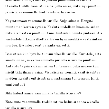
sellaisena kuin nyt olet eli jostain puutteesta kärsivänä.
Oikealla tuolilla taas istut sinä, jolla on se, mikä nyt puuttuu
ja mistä vasemmalla tuolilla istuva haaveilee.
Käy istumaan vasemmalle tuolille. Sulje silmäsi. Hengitä
muutaman kerran syvään. Keskitä uudelleen huomiosi siihen,
mikä elämästäsi puuttuu. Anna tunteiden nousta pintaan. Älä
vastustele. Itke jos itkettää. Se on hyvä merkki – vastarintasi
murtuu. Kyyneleet ovat parantavaa vettä.
Istu sitten kun hyvältä tuntuu oikealle tuolille. Kuvittele, että
sinulla on se, mikä vasemmalla puolella istuvalta puuttuu.
Antaudu täysin sydämin siihen tunteeseen, joka nousee kun
mietit tätä ihanaa asiaa. Visualisoi se pienintä yksityiskohtaa
myöten. Keskity erityisesti sen nostamaan tunteeseen. Miltä
onni tuntuu?
Mitä haluat sanoa vasemmalla tuolilla istuvalle?
Entä mitä vasemmalla tuolilla istuva haluaisi sanoa oikealla
tuolilla istuvalle?