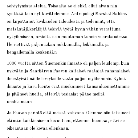
selviytymistaistelua. Toisaalta se ei ehkä ollut aivan niin
synkkää kuin nyt kuvittelemme. Antropologi Marshal Sahlins
on kirjoittanut kivikauden taloudesta ja todennut, että
metsästäjäkeräilijät tekivät työtä hyvin vähän verrattuna
nykyihmiseen, arviolta noin muutaman tunnin vuorokaudessa.
He viettivät paljon aikaa nukkumalla, leikkimällä ja
hengailemalla keskenään.
1000 vuotta sitten Suomenkin ilmasto oli paljon leudompi kuin
nykyään ja Saarijärven Paavon kaltaiset raatajat rahanalaiset
ilmestyivät näille leveyksille vasta paljon myöhemmin. Kylmä
ilmasto ja karu luonto ovat muokanneet kansanluonnettamme
ja pitäneet huolta, etteivät tosiasiat pääse meiltä
unohtumaan.
Ja Paavon perintö elää meissä vahvana. Olemme niin tottuneet
elämän kaikkinaiseen kovuuteen, ettemme huomaa, ettei se
oikeastaan ole kovaa ollenkaan.