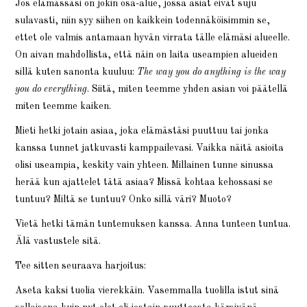
Jos elämässäsi on jokin osa-alue, jossa asiat eivät suju
sulavasti, niin syy siihen on kaikkein todennäköisimmin se,
ettet ole valmis antamaan hyvän virrata tälle elämäsi alueelle.
On aivan mahdollista, että näin on laita useampien alueiden
sillä kuten sanonta kuuluu:
The way you do anything is the way
you do everything
. Siitä, miten teemme yhden asian voi päätellä
miten teemme kaiken.
Mieti hetki jotain asiaa, joka elämästäsi puuttuu tai jonka
kanssa tunnet jatkuvasti kamppailevasi. Vaikka näitä asioita
olisi useampia, keskity vain yhteen. Millainen tunne sinussa
herää kun ajattelet tätä asiaa? Missä kohtaa kehossasi se
tuntuu? Miltä se tuntuu? Onko sillä väri? Muoto?
Vietä hetki tämän tuntemuksen kanssa. Anna tunteen tuntua.
Älä vastustele sitä.
Tee sitten seuraava harjoitus:
Aseta kaksi tuolia vierekkäin. Vasemmalla tuolilla istut sinä