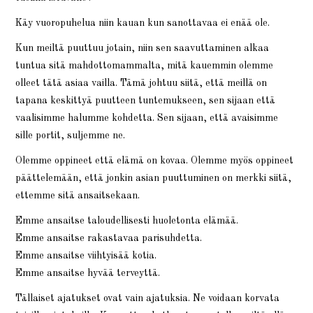
Käy vuoropuhelua niin kauan kun sanottavaa ei enää ole.
Kun meiltä puuttuu jotain, niin sen saavuttaminen alkaa
tuntua sitä mahdottomammalta, mitä kauemmin olemme
olleet tätä asiaa vailla. Tämä johtuu siitä, että meillä on
tapana keskittyä puutteen tuntemukseen, sen sijaan että
vaalisimme halumme kohdetta. Sen sijaan, että avaisimme
sille portit, suljemme ne.
Olemme oppineet että elämä on kovaa. Olemme myös oppineet
päättelemään, että jonkin asian puuttuminen on merkki siitä,
ettemme sitä ansaitsekaan.
Emme ansaitse taloudellisesti huoletonta elämää.
Emme ansaitse rakastavaa parisuhdetta.
Emme ansaitse viihtyisää kotia.
Emme ansaitse hyvää terveyttä.
Tällaiset ajatukset ovat vain ajatuksia. Ne voidaan korvata