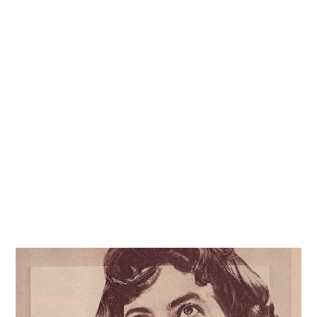
Kati
Reijonen