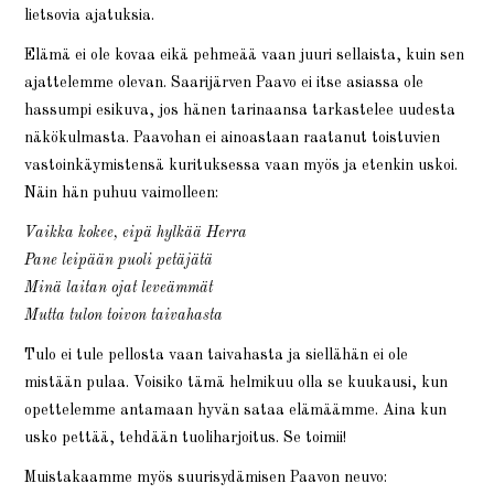
lietsovia ajatuksia.
Elämä ei ole kovaa eikä pehmeää vaan juuri sellaista, kuin sen
ajattelemme olevan. Saarijärven Paavo ei itse asiassa ole
hassumpi esikuva, jos hänen tarinaansa tarkastelee uudesta
näkökulmasta. Paavohan ei ainoastaan raatanut toistuvien
vastoinkäymistensä kurituksessa vaan myös ja etenkin uskoi.
Näin hän puhuu vaimolleen:
Vaikka kokee, eipä hylkää
Herra
Pane leipään puoli petäjätä
Minä laitan ojat leveämmät
Mutta tulon toivon taivahasta
Tulo ei tule pellosta vaan taivahasta ja siellähän ei ole
mistään pulaa. Voisiko tämä helmikuu olla se kuukausi, kun
opettelemme antamaan hyvän sataa elämäämme. Aina kun
usko pettää, tehdään tuoliharjoitus. Se toimii!
Muistakaamme myös suurisydämisen Paavon neuvo: