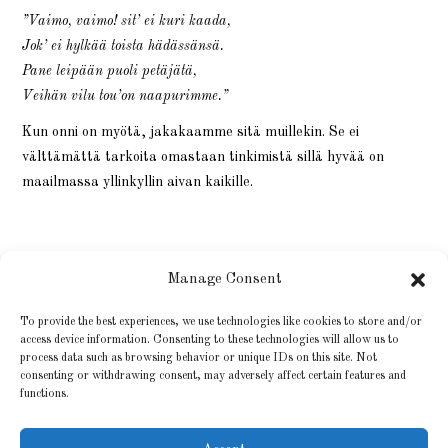
”Vaimo, vaimo! sit’ ei kuri kaada,
Jok’ ei hylkää toista hädässänsä.
Pane leipään puoli petäjätä,
Veihän vilu tou’on naapurimme.”
Kun onni on myötä, jakakaamme sitä muillekin. Se ei
välttämättä tarkoita omastaan tinkimistä sillä hyvää on
maailmassa yllinkyllin aivan kaikille.
Manage Consent
To provide the best experiences, we use technologies like cookies to store and/or
access device information. Consenting to these technologies will allow us to
process data such as browsing behavior or unique IDs on this site. Not
consenting or withdrawing consent, may adversely affect certain features and
functions.