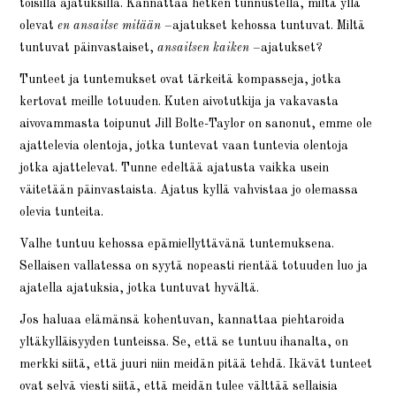
toisilla ajatuksilla. Kannattaa hetken tunnustella, miltä yllä
olevat
en ansaitse mitään
–ajatukset kehossa tuntuvat. Miltä
tuntuvat päinvastaiset,
ansaitsen kaiken
–ajatukset?
Tunteet ja tuntemukset ovat tärkeitä kompasseja, jotka
kertovat meille totuuden. Kuten aivotutkija ja vakavasta
aivovammasta toipunut Jill Bolte-Taylor on sanonut, emme ole
ajattelevia olentoja, jotka tuntevat vaan tuntevia olentoja
jotka ajattelevat. Tunne edeltää ajatusta vaikka usein
väitetään päinvastaista. Ajatus kyllä vahvistaa jo olemassa
olevia tunteita.
Valhe tuntuu kehossa epämiellyttävänä tuntemuksena.
Sellaisen vallatessa on syytä nopeasti rientää totuuden luo ja
ajatella ajatuksia, jotka tuntuvat hyvältä.
Jos haluaa elämänsä kohentuvan, kannattaa piehtaroida
yltäkylläisyyden tunteissa. Se, että se tuntuu ihanalta, on
merkki siitä, että juuri niin meidän pitää tehdä. Ikävät tunteet
ovat selvä viesti siitä, että meidän tulee välttää sellaisia