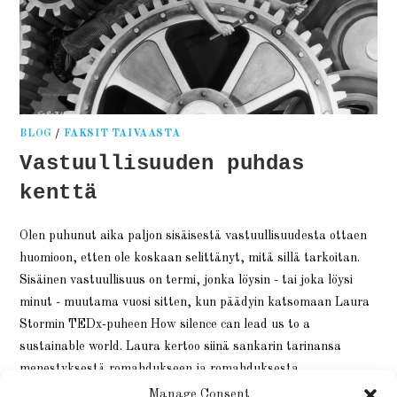
BLOG
/
FAKSIT TAIVAASTA
Vastuullisuuden puhdas
kenttä
Olen puhunut aika paljon sisäisestä vastuullisuudesta ottaen
huomioon, etten ole koskaan selittänyt, mitä sillä tarkoitan.
Sisäinen vastuullisuus on termi, jonka löysin - tai joka löysi
minut - muutama vuosi sitten, kun päädyin katsomaan Laura
Stormin TEDx-puheen How silence can lead us to a
sustainable world. Laura kertoo siinä sankarin tarinansa
menestyksestä romahdukseen ja romahduksesta…
Manage Consent