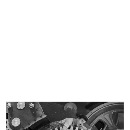
Kati
Reijonen