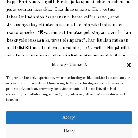
Pappi Kari Kuula kirjoitti Kirkko ja kaupunki-lehteen kolumnin,
josta seurasi hässäkkä. Eikä ihme sinänsä. Hän vertasi
tehoeläintuotantoa “saatanan tuhoteoiksi” ja sanoi, ettei
Jeesus hyväksy eläinten alistamista elintarviketeollisuuden
raaka-aineeksi. “Eivät ihmiset tarvitse pelastajaa, vaan heidän
keskitysleireissään kärsivät eläinparat”, hän Kuulan mukaan
ajattelisi.Eläimet kuuluvat Jumalalle, eivät meille. Niinpä niillä
on oikeus vapauteen ja elämään.Kolumni ei uponnut kaikkiin…
Manage Consent
29 TAMMIKUUN, 2021
0 KOMMENTTIA
To provide the best experiences, we use technologies like cookies to store and/or
access device information. Consenting to these technologies will allow us to
process data such as browsing behavior or unique IDs on this site. Not
consenting or withdrawing consent, may adversely affect certain features and
functions.
Accept
Deny