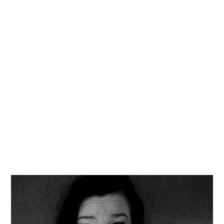
Kati
Reijonen