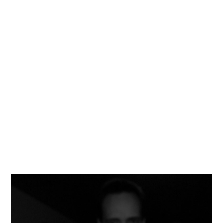
Kati
Reijonen