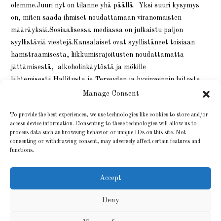
olemme.Juuri nyt on tilanne yhä päällä. Yksi suuri kysymys
on, miten saada ihmiset noudattamaan viranomaisten
määräyksiä.Sosiaalisessa mediassa on julkaistu paljon
syyllistäviä viestejä.Kansalaiset ovat syyllistäneet toisiaan
hamstraamisesta, liikkumisrajoitusten noudattamatta
jättämisestä, alkoholinkäytöstä ja mökille
lähtemisestä.Hallitusta ja Terveyden ja hyvinvoinnin laitosta…
Manage Consent
3 HUHTIKUUN, 2020
0 KOMMENTTIA
To provide the best experiences, we use technologies like cookies to store and/or
access device information. Consenting to these technologies will allow us to
process data such as browsing behavior or unique IDs on this site. Not
consenting or withdrawing consent, may adversely affect certain features and
functions.
Accept
Deny