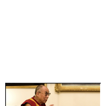
Kati
Reijonen