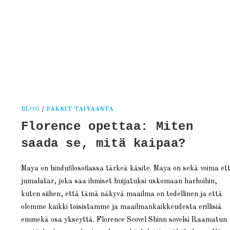
nen
BLOG
/
FAKSIT TAIVAASTA
Florence opettaa: Miten
saada se, mitä kaipaa?
Maya on hindufilosofiassa tärkeä käsite. Maya on sekä voima et
jumalatar, joka saa ihmiset huijatuksi uskomaan harhoihin,
kuten siihen, että tämä näkyvä maailma on todellinen ja että
olemme kaikki toisistamme ja maailmankaikkeudesta erillisiä
emmekä osa ykseyttä. Florence Scovel Shinn sovelsi Raamatun