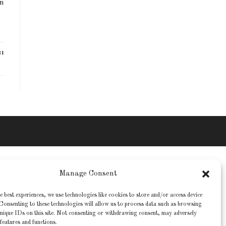
n
21
Manage Consent
e best experiences, we use technologies like cookies to store and/or access device
Consenting to these technologies will allow us to process data such as browsing
nique IDs on this site. Not consenting or withdrawing consent, may adversely
 features and functions.