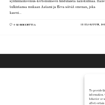
syntiinlankeemus-kertomukseen hindulaista näkökulmaa. Häne
tulkintansa mukaan Aatami ja Eeva söivät omenan, joka
kasvoi…
12 ELOKUUN, 20
0 KOMMENTTIA
To provide th
information. 
behavior or u
affect certain