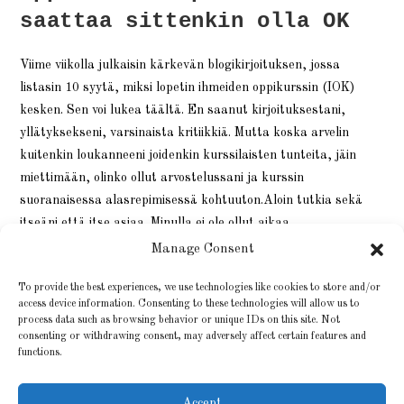
saattaa sittenkin olla OK
Viime viikolla julkaisin kärkevän blogikirjoituksen, jossa
listasin 10 syytä, miksi lopetin ihmeiden oppikurssin (IOK)
kesken. Sen voi lukea täältä. En saanut kirjoituksestani,
yllätyksekseni, varsinaista kritiikkiä. Mutta koska arvelin
kuitenkin loukanneeni joidenkin kurssilaisten tunteita, jäin
miettimään, olinko ollut arvostelussani ja kurssin
suoranaisessa alasrepimisessä kohtuuton.Aloin tutkia sekä
itseäni että itse asiaa. Minulla ei ole ollut aikaa…
Manage Consent
3 KESÄKUUN, 2021
0 KOMMENTTIA
To provide the best experiences, we use technologies like cookies to store and/or
access device information. Consenting to these technologies will allow us to
process data such as browsing behavior or unique IDs on this site. Not
consenting or withdrawing consent, may adversely affect certain features and
functions.
Accept