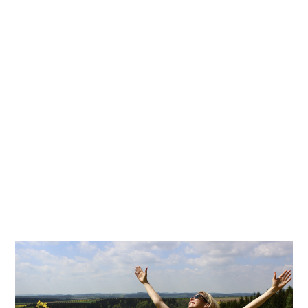
Kati
Reijonen