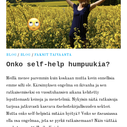
BLOG
/
BLOG
/
FAKSIT TAIVAASTA
Onko self-help humpuukia?
Meillä menee paremmin kuin koskaan mutta kovin onnellisia
emme silti ole. Kärsimyksen ongelma on ikivanha ja sen
ratkaisemiseksi on vuosituhansien aikana kehitetty
loputtomasti keinoja ja menetelmiä. Nykyisin näitä ratkaisuja
tarjoaa jatkuvasti kasvava itsehoitokirjallisuuden sektori.
Mutta onko self-helpistä mitään hyötyä? Voiko se itseasiassa
olla osa ongelmaa, jota se pyrkii ratkaisemaan? Näin väittää