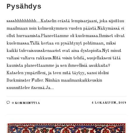
Pysähdys
sssshhhhhhhhh.....Katselin erästä lempisarjaani, joka sijoittuu
maailmaan noin kolmenkymmen vuoden päästä.Näkymässä ei
ollut hurraamista.Planeettamme oli kuolemassa.Ihmiset olivat
kuolemassa.Tällä kertaa en pysähtynyt pohtimaan, miksi
kaikki tulevaisuusskenaariot ovat aina dystopioita.Nyt minut
valtasi valtava rakkaus.Mitä voisin tehdä, suojellakseni tätä
kaunista planeettaamme ja sen ihmeellisiä asukkaita?
Katselen ympärilleni, ja teen mitä täytyy, sanoi idolini
Buckminster Fuller. Niinhän maailmankaikkeuskin
suunnittelee itsensä.Ja…
4 LOKAKUUN, 2019
0 KOMMENTTIA