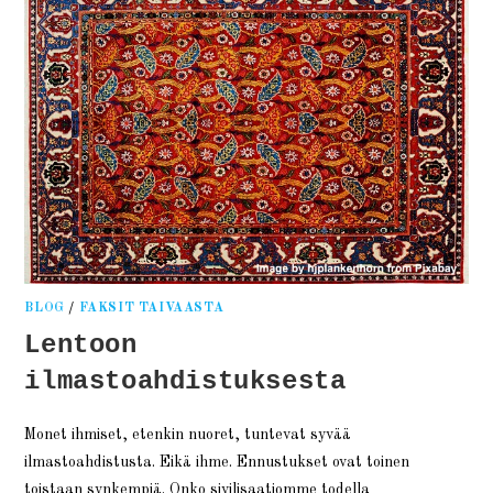
BLOG
/
FAKSIT TAIVAASTA
Lentoon
ilmastoahdistuksesta
Monet ihmiset, etenkin nuoret, tuntevat syvää
ilmastoahdistusta. Eikä ihme. Ennustukset ovat toinen
toistaan synkempiä. Onko sivilisaatiomme todella