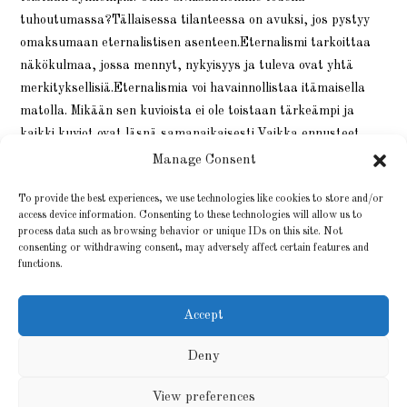
tuhoutumassa?Tällaisessa tilanteessa on avuksi, jos pystyy
omaksumaan eternalistisen asenteen.Eternalismi tarkoittaa
näkökulmaa, jossa mennyt, nykyisyys ja tuleva ovat yhtä
merkityksellisiä.Eternalismia voi havainnollistaa itämaisella
matolla. Mikään sen kuvioista ei ole toistaan tärkeämpi ja
kaikki kuviot ovat läsnä samanaikaisesti.Vaikka ennusteet…
Manage Consent
20 SYYSKUUN, 2019
0 KOMMENTTIA
To provide the best experiences, we use technologies like cookies to store and/or
access device information. Consenting to these technologies will allow us to
process data such as browsing behavior or unique IDs on this site. Not
consenting or withdrawing consent, may adversely affect certain features and
functions.
Accept
Deny
View preferences