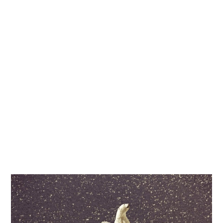
Kati
Reijonen