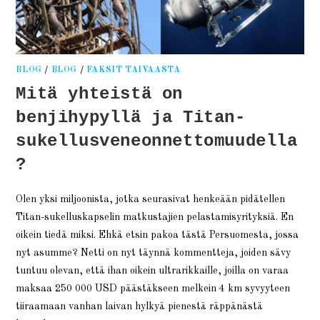
BLOG
/
BLOG
/
FAKSIT TAIVAASTA
Mitä yhteistä on
benjihypyllä ja Titan-
sukellusveneonnettomuudella
?
Olen yksi miljoonista, jotka seurasivat henkeään pidätellen
Titan-sukelluskapselin matkustajien pelastamisyrityksiä. En
oikein tiedä miksi. Ehkä etsin pakoa tästä Persuomesta, jossa
nyt asumme? Netti on nyt täynnä kommentteja, joiden sävy
tuntuu olevan, että ihan oikein ultrarikkaille, joilla on varaa
maksaa 250 000 USD päästäkseen melkein 4 km syvyyteen
tiiraamaan vanhan laivan hylkyä pienestä räppänästä