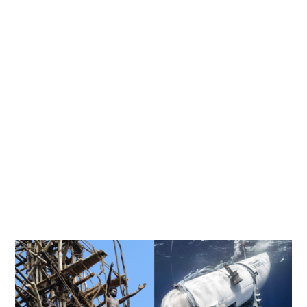
Kati
Reijonen