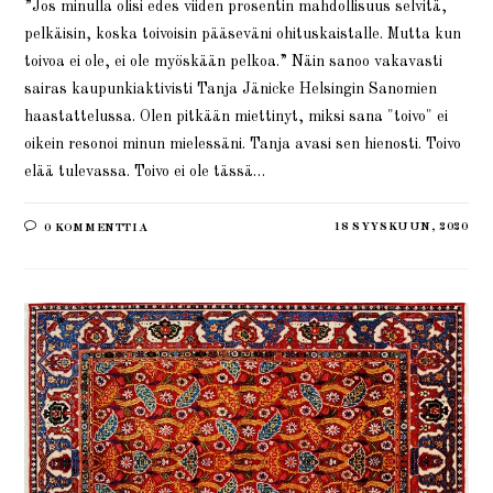
”Jos minulla olisi edes viiden prosentin mahdollisuus selvitä,
pelkäisin, koska toivoisin pääseväni ohituskaistalle. Mutta kun
toivoa ei ole, ei ole myöskään pelkoa.” Näin sanoo vakavasti
sairas kaupunkiaktivisti Tanja Jänicke Helsingin Sanomien
haastattelussa. Olen pitkään miettinyt, miksi sana "toivo" ei
oikein resonoi minun mielessäni. Tanja avasi sen hienosti. Toivo
elää tulevassa. Toivo ei ole tässä…
18 SYYSKUUN, 2020
0 KOMMENTTIA